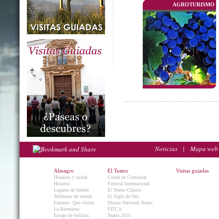
AGROTURISMO
Noticias
|
Mapa web
Almagro
El Teatro
Visitas guiadas
Horarios y tarifas
Corral de Comedias
Historia
Festival Internacional
Lugares de Interés
El Teatro Clásico
Teléfonos de interés
El Siglo de Oro
Entorno. Que visitar.
Museo Nacional Teatro
La Berenjena
FITCA
Encaje de bolillos
Teatro 2025