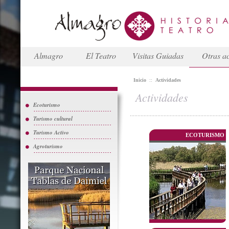
Almagro
El Teatro
Visitas Guiadas
Otras ac
Inicio
::
Actividades
Actividades
Ecoturismo
Turismo cultural
Turismo Activo
ECOTURISMO
Agroturismo