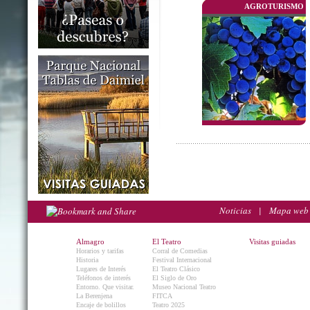
AGROTURISMO
Noticias
|
Mapa web
Almagro
El Teatro
Visitas guiadas
Horarios y tarifas
Corral de Comedias
Historia
Festival Internacional
Lugares de Interés
El Teatro Clásico
Teléfonos de interés
El Siglo de Oro
Entorno. Que visitar.
Museo Nacional Teatro
La Berenjena
FITCA
Encaje de bolillos
Teatro 2025