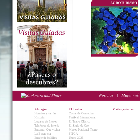
AGROTURISMO
Noticias
|
Mapa web
Almagro
El Teatro
Visitas guiadas
Horarios y tarifas
Corral de Comedias
Historia
Festival Internacional
Lugares de Interés
El Teatro Clásico
Teléfonos de interés
El Siglo de Oro
Entorno. Que visitar.
Museo Nacional Teatro
La Berenjena
FITCA
Encaje de bolillos
Teatro 2025