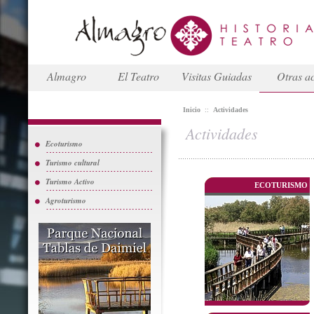
Almagro
El Teatro
Visitas Guiadas
Otras ac
Inicio
::
Actividades
Actividades
Ecoturismo
Turismo cultural
Turismo Activo
ECOTURISMO
Agroturismo