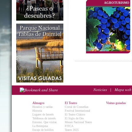
AGROTURISMO
Noticias
|
Mapa web
Almagro
El Teatro
Visitas guiadas
Horarios y tarifas
Corral de Comedias
Historia
Festival Internacional
Lugares de Interés
El Teatro Clásico
Teléfonos de interés
El Siglo de Oro
Entorno. Que visitar.
Museo Nacional Teatro
La Berenjena
FITCA
Encaje de bolillos
Teatro 2025