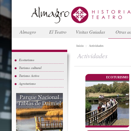
Almagro
El Teatro
Visitas Guiadas
Otras ac
Inicio
::
Actividades
Actividades
Ecoturismo
Turismo cultural
Turismo Activo
ECOTURISMO
Agroturismo