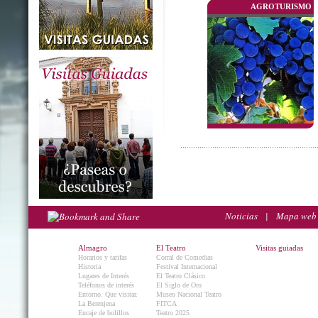
AGROTURISMO
Noticias
|
Mapa web
Almagro
El Teatro
Visitas guiadas
Horarios y tarifas
Corral de Comedias
Historia
Festival Internacional
Lugares de Interés
El Teatro Clásico
Teléfonos de interés
El Siglo de Oro
Entorno. Que visitar.
Museo Nacional Teatro
La Berenjena
FITCA
Encaje de bolillos
Teatro 2025