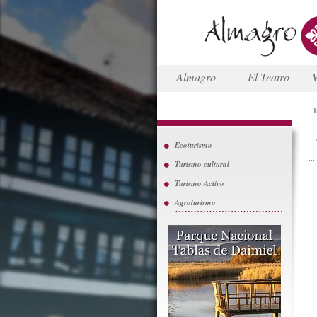
Almagro
El Teatro
V
I
Ecoturismo
Turismo cultural
Turismo Activo
Agroturismo