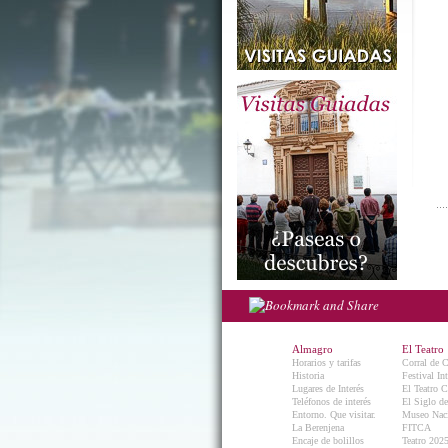
Almagro
El Teatro
Horarios y tarifas
Corral de 
Historia
Festival In
Lugares de Interés
El Teatro C
Teléfonos de interés
El Siglo d
Entorno. Que visitar.
Museo Naci
La Berenjena
FITCA
Encaje de bolillos
Teatro 202