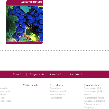
AGROTURISMO
Noticias
|
Mapa web
|
Contactar
|
De Interés
Visitas guiadas
Actividades
Alojamientos
Comedias
Ecoturismo
Casas rurales (A.I.)
ternacional
Turismo cultural
Casas rurales (A.H.)
lásico
Turismo Activo
Hoteles
e Oro
Agroturismo
Apartamentos rurales
onal Teatro
Cabañas o bungalows
Albergues rurales
5
Campings