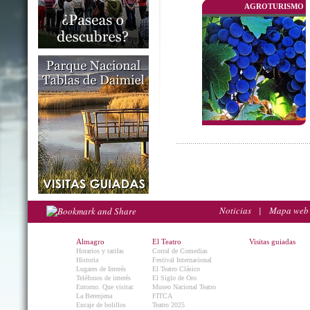
AGROTURISMO
Noticias
|
Mapa web
Almagro
El Teatro
Visitas guiadas
Horarios y tarifas
Corral de Comedias
Historia
Festival Internacional
Lugares de Interés
El Teatro Clásico
Teléfonos de interés
El Siglo de Oro
Entorno. Que visitar.
Museo Nacional Teatro
La Berenjena
FITCA
Encaje de bolillos
Teatro 2025