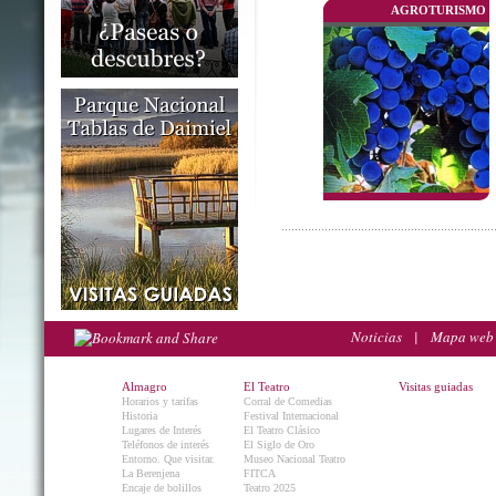
AGROTURISMO
Noticias
|
Mapa web
Almagro
El Teatro
Visitas guiadas
Horarios y tarifas
Corral de Comedias
Historia
Festival Internacional
Lugares de Interés
El Teatro Clásico
Teléfonos de interés
El Siglo de Oro
Entorno. Que visitar.
Museo Nacional Teatro
La Berenjena
FITCA
Encaje de bolillos
Teatro 2025