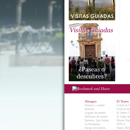
Almagro
El Teatro
Horarios y tarifas
Corral de 
Historia
Festival In
Lugares de Interés
El Teatro C
Teléfonos de interés
El Siglo d
Entorno. Que visitar.
Museo Naci
La Berenjena
FITCA
Encaje de bolillos
Teatro 202