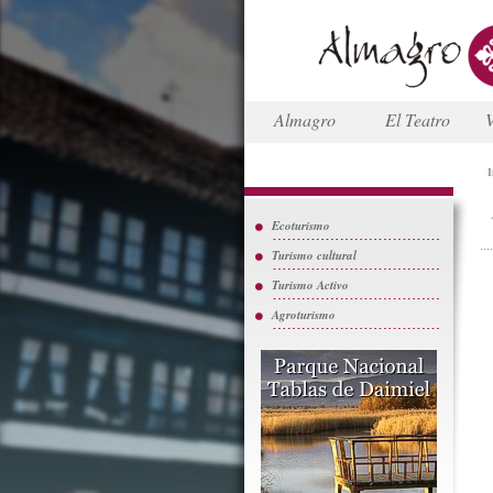
Almagro
El Teatro
V
I
Ecoturismo
Turismo cultural
Turismo Activo
Agroturismo