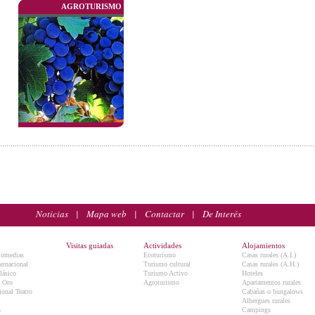
AGROTURISMO
Noticias
|
Mapa web
|
Contactar
|
De Interés
Visitas guiadas
Actividades
Alojamientos
Comedias
Ecoturismo
Casas rurales (A.I.)
ternacional
Turismo cultural
Casas rurales (A.H.)
lásico
Turismo Activo
Hoteles
e Oro
Agroturismo
Apartamentos rurales
onal Teatro
Cabañas o bungalows
Albergues rurales
5
Campings