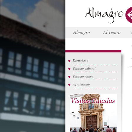
Almagro
El Teatro
V
I
Ecoturismo
Turismo cultural
Turismo Activo
Agroturismo