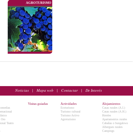
AGROTURISMO
Noticias
|
Mapa web
|
Contactar
|
De Interés
Visitas guiadas
Actividades
Alojamientos
Comedias
Ecoturismo
Casas rurales (A.I.)
ternacional
Turismo cultural
Casas rurales (A.H.)
lásico
Turismo Activo
Hoteles
e Oro
Agroturismo
Apartamentos rurales
onal Teatro
Cabañas o bungalows
Albergues rurales
5
Campings