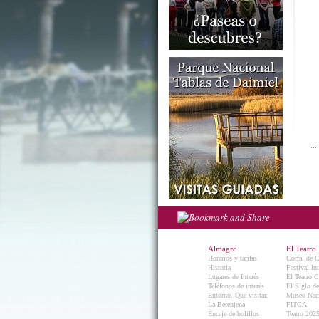
Almagro
El Teatro
Horarios y tarifas
Corral de 
Historia
Festival In
Lugares de Interés
El Teatro C
Teléfonos de interés
El Siglo d
Entorno. Que visitar.
Museo Naci
La Berenjena
FITCA
Encaje de bolillos
Teatro 202