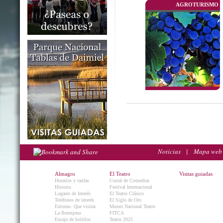
AGROTURISMO
Noticias
|
Mapa web
Almagro
El Teatro
Visitas guiadas
Horarios y tarifas
Corral de Comedias
Historia
Festival Internacional
Lugares de Interés
El Teatro Clásico
Teléfonos de interés
El Siglo de Oro
Entorno. Que visitar.
Museo Nacional Teatro
La Berenjena
FITCA
Encaje de bolillos
Teatro 2025