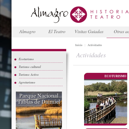
Almagro
El Teatro
Visitas Guiadas
Otras ac
Inicio
::
Actividades
Actividades
Ecoturismo
Turismo cultural
Turismo Activo
ECOTURISMO
Agroturismo