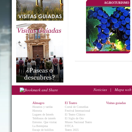
AGROTURISMO
Noticias
|
Mapa web
Almagro
El Teatro
Visitas guiadas
Horarios y tarifas
Corral de Comedias
Historia
Festival Internacional
Lugares de Interés
El Teatro Clásico
Teléfonos de interés
El Siglo de Oro
Entorno. Que visitar.
Museo Nacional Teatro
La Berenjena
FITCA
Encaje de bolillos
Teatro 2025