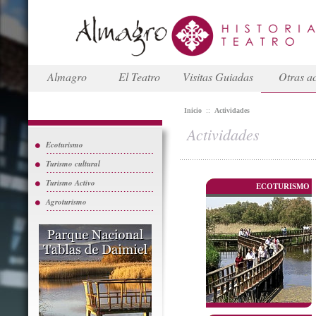
Almagro
El Teatro
Visitas Guiadas
Otras ac
Inicio
::
Actividades
Actividades
Ecoturismo
Turismo cultural
Turismo Activo
ECOTURISMO
Agroturismo