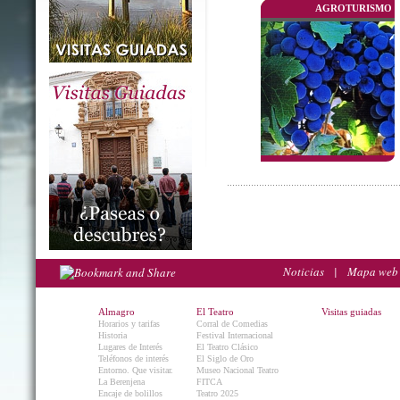
AGROTURISMO
Noticias
|
Mapa web
Almagro
El Teatro
Visitas guiadas
Horarios y tarifas
Corral de Comedias
Historia
Festival Internacional
Lugares de Interés
El Teatro Clásico
Teléfonos de interés
El Siglo de Oro
Entorno. Que visitar.
Museo Nacional Teatro
La Berenjena
FITCA
Encaje de bolillos
Teatro 2025