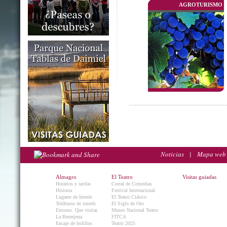
AGROTURISMO
Noticias
|
Mapa web
Almagro
El Teatro
Visitas guiadas
Horarios y tarifas
Corral de Comedias
Historia
Festival Internacional
Lugares de Interés
El Teatro Clásico
Teléfonos de interés
El Siglo de Oro
Entorno. Que visitar.
Museo Nacional Teatro
La Berenjena
FITCA
Encaje de bolillos
Teatro 2025