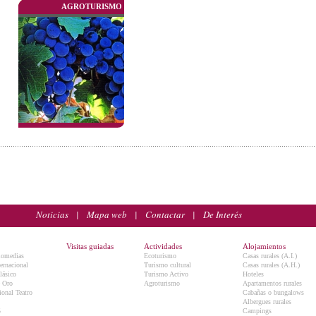
AGROTURISMO
Noticias
|
Mapa web
|
Contactar
|
De Interés
Visitas guiadas
Actividades
Alojamientos
Comedias
Ecoturismo
Casas rurales (A.I.)
ternacional
Turismo cultural
Casas rurales (A.H.)
lásico
Turismo Activo
Hoteles
e Oro
Agroturismo
Apartamentos rurales
onal Teatro
Cabañas o bungalows
Albergues rurales
5
Campings