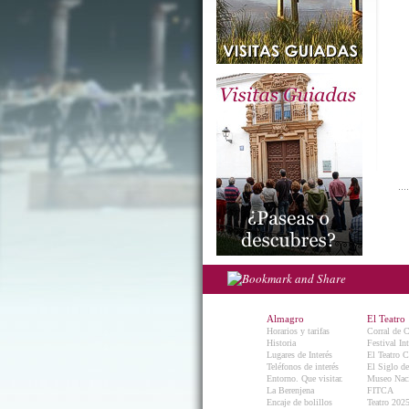
Almagro
El Teatro
Horarios y tarifas
Corral de 
Historia
Festival In
Lugares de Interés
El Teatro C
Teléfonos de interés
El Siglo d
Entorno. Que visitar.
Museo Naci
La Berenjena
FITCA
Encaje de bolillos
Teatro 202