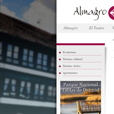
Almagro
El Teatro
V
I
Ecoturismo
Turismo cultural
Turismo Activo
Agroturismo