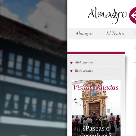
Almagro
El Teatro
V
I
Alojamientos
Restaurantes