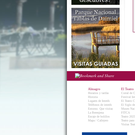
Almagro
El Teatro
Horarios y tarifas
Corral de 
Historia
Festival In
Lugares de Interés
El Teatro C
Teléfonos de interés
El Siglo d
Entorno. Que visitar.
Museo Naci
La Berenjena
FITCA
Encaje de bolillos
Teatro 202
Mapa / Callejero
Teatro para
Visitas Teat