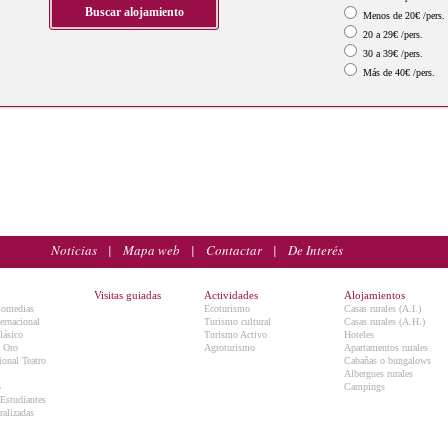
Menos de 20€ /pers.
20 a 29€ /pers.
30 a 39€ /pers.
Más de 40€ /pers.
Noticias
|
Mapa web
|
Contactar
|
De Interés
Visitas guiadas
Actividades
Alojamientos
Comedias
Ecoturismo
Casas rurales (A.I.)
ternacional
Turismo cultural
Casas rurales (A.H.)
lásico
Turismo Activo
Hoteles
e Oro
Agroturismo
Apartamentos rurales
onal Teatro
Cabañas o bungalows
Albergues rurales
5
Campings
 Estudiantes
ralizadas