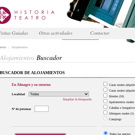
isitas Guiadas
Otras actividades
Contactar
nicio
::
Alojamientos
Alojamientos
Buscador
BUSCADOR DE ALOJAMIENTOS
En Almagro y su entorno
Casas rurales (alquile
Casas rurales (alquile
Localidad
Hoteles
(16)
Ampliar la búsqueda
Apartamentos rurales
Cabañas o bungalow
Nº de personas
Albergues rurales
(1)
Campings
Todos los precios