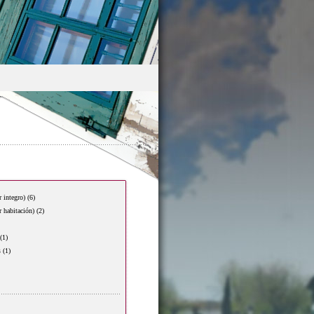
r integro)
(6)
r habitación)
(2)
(1)
s
(1)