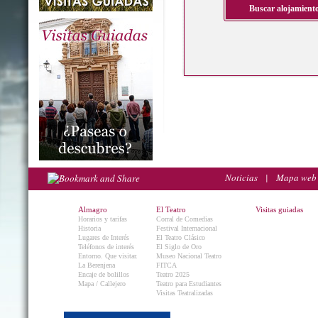
Noticias
|
Mapa web
Almagro
El Teatro
Visitas guiadas
Horarios y tarifas
Corral de Comedias
Historia
Festival Internacional
Lugares de Interés
El Teatro Clásico
Teléfonos de interés
El Siglo de Oro
Entorno. Que visitar.
Museo Nacional Teatro
La Berenjena
FITCA
Encaje de bolillos
Teatro 2025
Mapa / Callejero
Teatro para Estudiantes
Visitas Teatralizadas