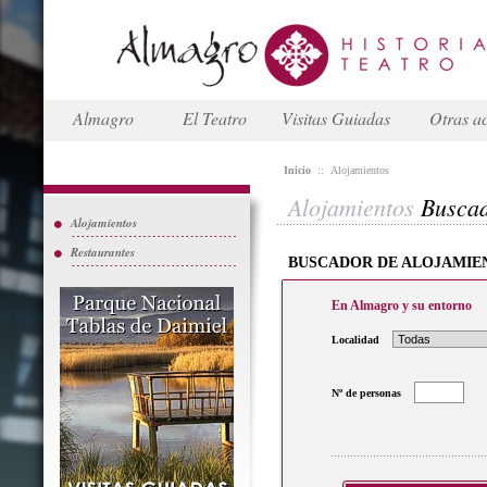
Almagro
El Teatro
Visitas Guiadas
Otras ac
Inicio
::
Alojamientos
Alojamientos
Busca
Alojamientos
Restaurantes
BUSCADOR DE ALOJAMIE
En Almagro y su entorno
Localidad
Nº de personas