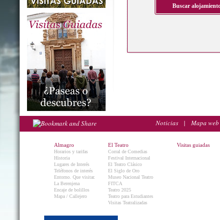
Noticias
|
Mapa web
Almagro
El Teatro
Visitas guiadas
Horarios y tarifas
Corral de Comedias
Historia
Festival Internacional
Lugares de Interés
El Teatro Clásico
Teléfonos de interés
El Siglo de Oro
Entorno. Que visitar.
Museo Nacional Teatro
La Berenjena
FITCA
Encaje de bolillos
Teatro 2025
Mapa / Callejero
Teatro para Estudiantes
Visitas Teatralizadas