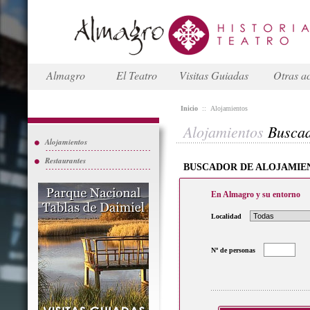
Almagro
El Teatro
Visitas Guiadas
Otras ac
Inicio
::
Alojamientos
Alojamientos
Busca
Alojamientos
Restaurantes
BUSCADOR DE ALOJAMIE
En Almagro y su entorno
Localidad
Nº de personas