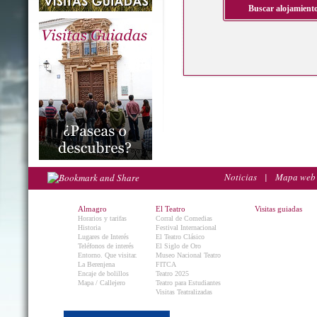
Noticias
|
Mapa web
Almagro
El Teatro
Visitas guiadas
Horarios y tarifas
Corral de Comedias
Historia
Festival Internacional
Lugares de Interés
El Teatro Clásico
Teléfonos de interés
El Siglo de Oro
Entorno. Que visitar.
Museo Nacional Teatro
La Berenjena
FITCA
Encaje de bolillos
Teatro 2025
Mapa / Callejero
Teatro para Estudiantes
Visitas Teatralizadas