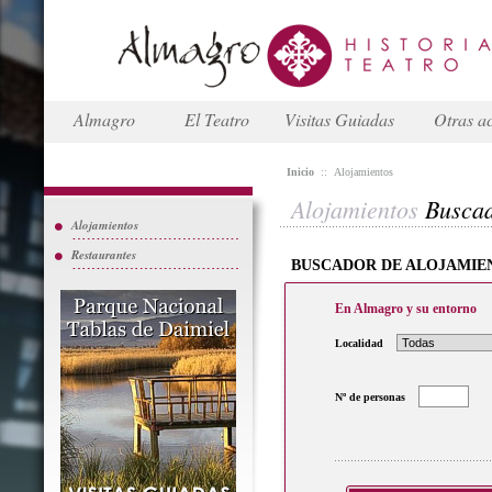
Almagro
El Teatro
Visitas Guiadas
Otras ac
Inicio
::
Alojamientos
Alojamientos
Busca
Alojamientos
Restaurantes
BUSCADOR DE ALOJAMIE
En Almagro y su entorno
Localidad
Nº de personas