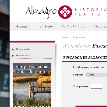
Almagro
El Teatro
Visitas Guiadas
Otras ac
Inicio
::
Alojamientos
Alojamientos
Busca
Alojamientos
Restaurantes
BUSCADOR DE ALOJAMIE
En Almagro y su entorno
Localidad
Nº de personas