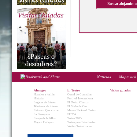
Noticias
|
Mapa web
Almagro
El Teatro
Visitas guiadas
Horarios y tarifas
Corral de Comedias
Historia
Festival Internacional
Lugares de Interés
El Teatro Clásico
Teléfonos de interés
El Siglo de Oro
Entorno. Que visitar.
Museo Nacional Teatro
La Berenjena
FITCA
Encaje de bolillos
Teatro 2025
Mapa / Callejero
Teatro para Estudiantes
Visitas Teatralizadas