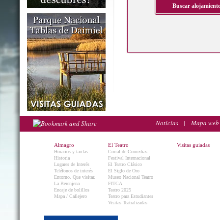
Noticias
|
Mapa web
Almagro
El Teatro
Visitas guiadas
Horarios y tarifas
Corral de Comedias
Historia
Festival Internacional
Lugares de Interés
El Teatro Clásico
Teléfonos de interés
El Siglo de Oro
Entorno. Que visitar.
Museo Nacional Teatro
La Berenjena
FITCA
Encaje de bolillos
Teatro 2025
Mapa / Callejero
Teatro para Estudiantes
Visitas Teatralizadas