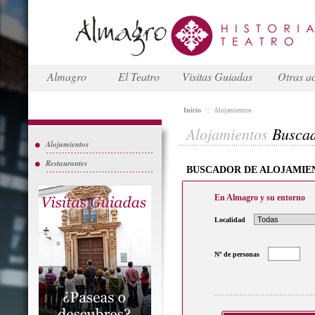
Almagro
El Teatro
Visitas Guiadas
Otras ac
Inicio
::
Alojamientos
Alojamientos
Busca
Alojamientos
Restaurantes
BUSCADOR DE ALOJAMIE
En Almagro y su entorno
Localidad
Nº de personas