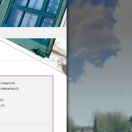
r integro)
(6)
r habitación)
(2)
(1)
s
(1)