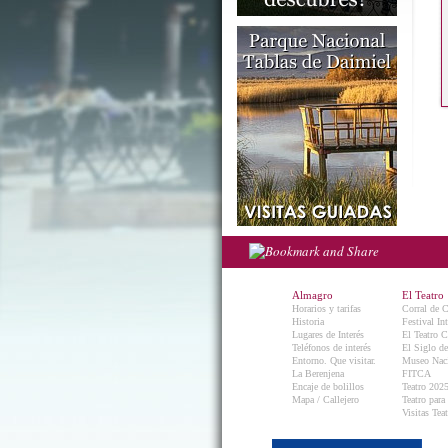
Almagro
El Teatro
Horarios y tarifas
Corral de 
Historia
Festival In
Lugares de Interés
El Teatro C
Teléfonos de interés
El Siglo d
Entorno. Que visitar.
Museo Naci
La Berenjena
FITCA
Encaje de bolillos
Teatro 202
Mapa / Callejero
Teatro para
Visitas Teat