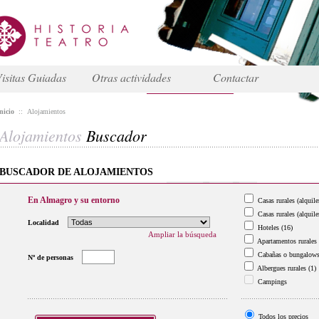
isitas Guiadas
Otras actividades
Contactar
nicio
::
Alojamientos
Alojamientos
Buscador
BUSCADOR DE ALOJAMIENTOS
En Almagro y su entorno
Casas rurales (alquile
Casas rurales (alquile
Localidad
Hoteles
(16)
Ampliar la búsqueda
Apartamentos rurales
Cabañas o bungalow
Nº de personas
Albergues rurales
(1)
Campings
Todos los precios