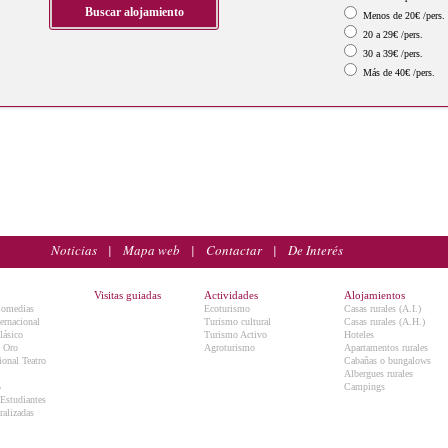
Menos de 20€ /pers.
20 a 29€ /pers.
30 a 39€ /pers.
Más de 40€ /pers.
Noticias
|
Mapa web
|
Contactar
|
De Interés
Visitas guiadas
Actividades
Alojamientos
Comedias
Ecoturismo
Casas rurales (A.I.)
ternacional
Turismo cultural
Casas rurales (A.H.)
lásico
Turismo Activo
Hoteles
e Oro
Agroturismo
Apartamentos rurales
onal Teatro
Cabañas o bungalows
Albergues rurales
5
Campings
 Estudiantes
ralizadas