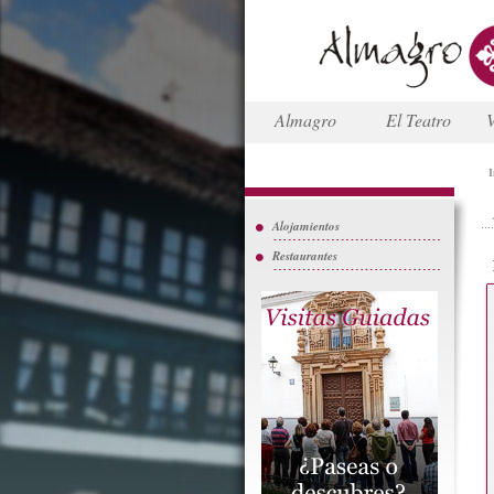
Almagro
El Teatro
V
I
Alojamientos
Restaurantes