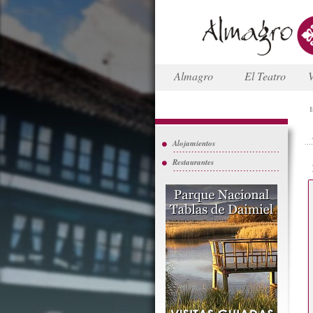
Almagro
El Teatro
V
I
Alojamientos
Restaurantes