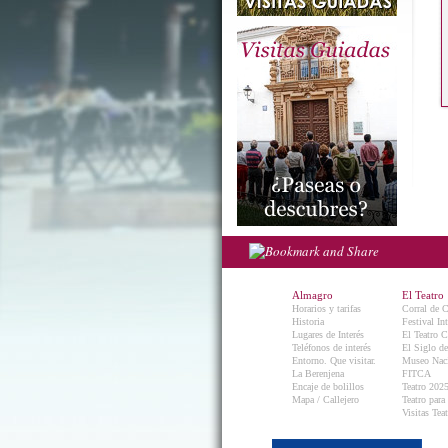
Almagro
El Teatro
Horarios y tarifas
Corral de 
Historia
Festival In
Lugares de Interés
El Teatro C
Teléfonos de interés
El Siglo d
Entorno. Que visitar.
Museo Naci
La Berenjena
FITCA
Encaje de bolillos
Teatro 202
Mapa / Callejero
Teatro para
Visitas Teat