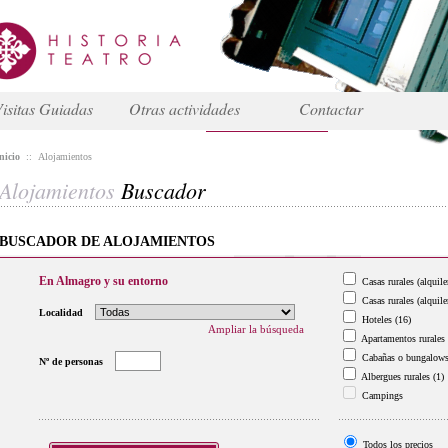
isitas Guiadas
Otras actividades
Contactar
nicio
::
Alojamientos
Alojamientos
Buscador
BUSCADOR DE ALOJAMIENTOS
En Almagro y su entorno
Casas rurales (alquile
Casas rurales (alquile
Localidad
Hoteles
(16)
Ampliar la búsqueda
Apartamentos rurales
Cabañas o bungalow
Nº de personas
Albergues rurales
(1)
Campings
Todos los precios