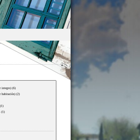
r integro)
(6)
r habitación)
(2)
(1)
s
(1)