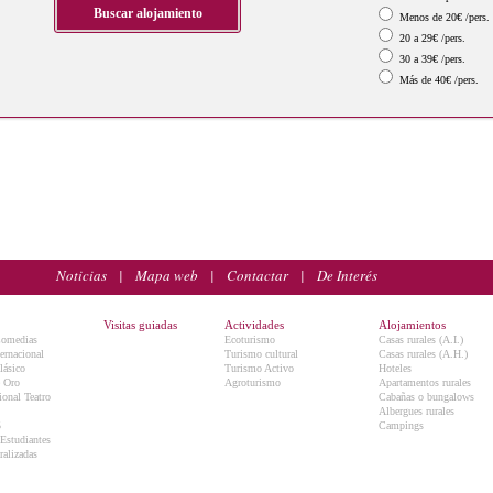
Menos de 20€ /pers.
20 a 29€ /pers.
30 a 39€ /pers.
Más de 40€ /pers.
Noticias
|
Mapa web
|
Contactar
|
De Interés
Visitas guiadas
Actividades
Alojamientos
Comedias
Ecoturismo
Casas rurales (A.I.)
ternacional
Turismo cultural
Casas rurales (A.H.)
lásico
Turismo Activo
Hoteles
e Oro
Agroturismo
Apartamentos rurales
onal Teatro
Cabañas o bungalows
Albergues rurales
5
Campings
 Estudiantes
ralizadas