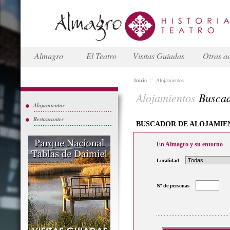
Almagro
El Teatro
Visitas Guiadas
Otras ac
Inicio
::
Alojamientos
Alojamientos
Busca
Alojamientos
Restaurantes
BUSCADOR DE ALOJAMIE
En Almagro y su entorno
Localidad
Nº de personas