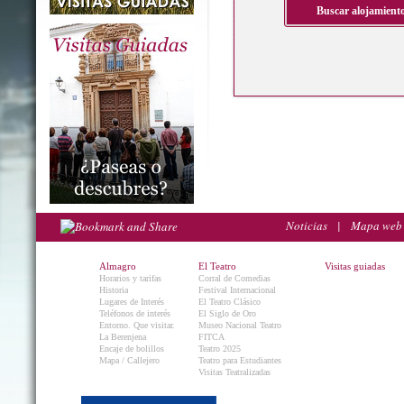
Noticias
|
Mapa web
Almagro
El Teatro
Visitas guiadas
Horarios y tarifas
Corral de Comedias
Historia
Festival Internacional
Lugares de Interés
El Teatro Clásico
Teléfonos de interés
El Siglo de Oro
Entorno. Que visitar.
Museo Nacional Teatro
La Berenjena
FITCA
Encaje de bolillos
Teatro 2025
Mapa / Callejero
Teatro para Estudiantes
Visitas Teatralizadas