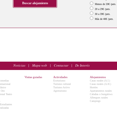
Menos de 20€ /pers.
20 a 29€ /pers.
30 a 39€ /pers.
Más de 40€ /pers.
Noticias
|
Mapa web
|
Contactar
|
De Interés
Visitas guiadas
Actividades
Alojamientos
Comedias
Ecoturismo
Casas rurales (A.I.)
ternacional
Turismo cultural
Casas rurales (A.H.)
lásico
Turismo Activo
Hoteles
e Oro
Agroturismo
Apartamentos rurales
onal Teatro
Cabañas o bungalows
Albergues rurales
5
Campings
 Estudiantes
ralizadas