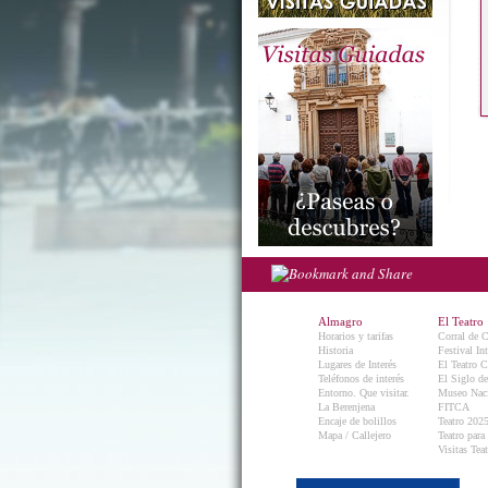
Almagro
El Teatro
Horarios y tarifas
Corral de 
Historia
Festival In
Lugares de Interés
El Teatro C
Teléfonos de interés
El Siglo d
Entorno. Que visitar.
Museo Naci
La Berenjena
FITCA
Encaje de bolillos
Teatro 202
Mapa / Callejero
Teatro para
Visitas Teat