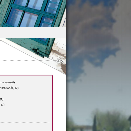
r integro)
(6)
r habitación)
(2)
(1)
s
(1)