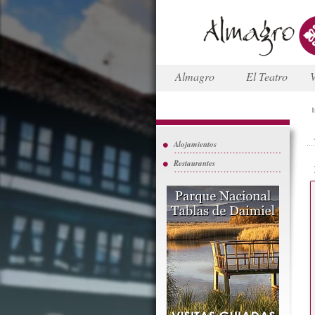
Almagro
El Teatro
V
I
Alojamientos
Restaurantes