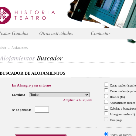
isitas Guiadas
Otras actividades
Contactar
nicio
::
Alojamientos
Alojamientos
Buscador
BUSCADOR DE ALOJAMIENTOS
En Almagro y su entorno
Casas rurales (alquile
Casas rurales (alquile
Localidad
Hoteles
(16)
Ampliar la búsqueda
Apartamentos rurales
Cabañas o bungalow
Nº de personas
Albergues rurales
(1)
Campings
Todos los precios