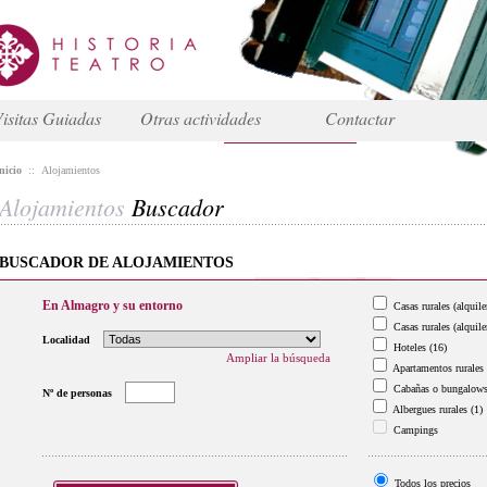
isitas Guiadas
Otras actividades
Contactar
nicio
::
Alojamientos
Alojamientos
Buscador
BUSCADOR DE ALOJAMIENTOS
En Almagro y su entorno
Casas rurales (alquile
Casas rurales (alquile
Localidad
Hoteles
(16)
Ampliar la búsqueda
Apartamentos rurales
Cabañas o bungalow
Nº de personas
Albergues rurales
(1)
Campings
Todos los precios