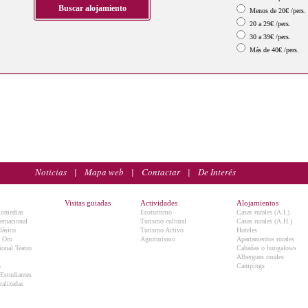
Menos de 20€ /pers.
20 a 29€ /pers.
30 a 39€ /pers.
Más de 40€ /pers.
Noticias
|
Mapa web
|
Contactar
|
De Interés
Visitas guiadas
Actividades
Alojamientos
Comedias
Ecoturismo
Casas rurales (A.I.)
ternacional
Turismo cultural
Casas rurales (A.H.)
lásico
Turismo Activo
Hoteles
e Oro
Agroturismo
Apartamentos rurales
onal Teatro
Cabañas o bungalows
Albergues rurales
5
Campings
 Estudiantes
ralizadas