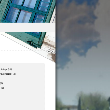
r integro)
(6)
r habitación)
(2)
(1)
s
(1)