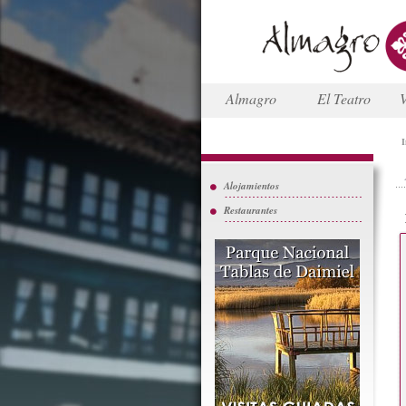
Almagro
El Teatro
V
I
Alojamientos
Restaurantes