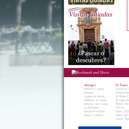
Almagro
El Teatro
Horarios y tarifas
Corral de 
Historia
Festival In
Lugares de Interés
El Teatro C
Teléfonos de interés
El Siglo d
Entorno. Que visitar.
Museo Naci
La Berenjena
FITCA
Encaje de bolillos
Teatro 202
Mapa / Callejero
Teatro para
Visitas Teat