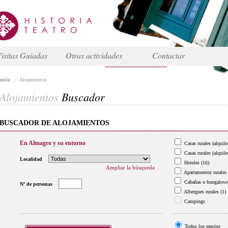
isitas Guiadas
Otras actividades
Contactar
nicio
::
Alojamientos
Alojamientos
Buscador
BUSCADOR DE ALOJAMIENTOS
En Almagro y su entorno
Casas rurales (alquile
Casas rurales (alquile
Localidad
Hoteles
(16)
Ampliar la búsqueda
Apartamentos rurales
Cabañas o bungalow
Nº de personas
Albergues rurales
(1)
Campings
Todos los precios