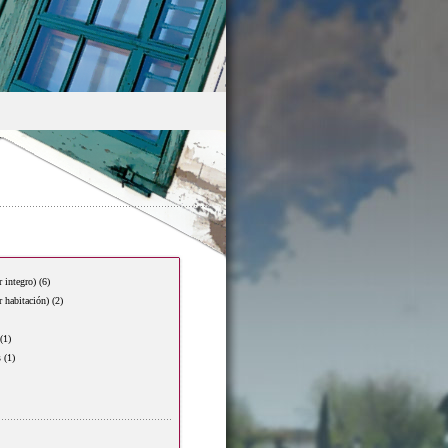
r integro)
(6)
r habitación)
(2)
(1)
s
(1)