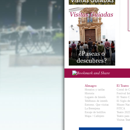
Almagro
El Teatro
Horarios y tarifas
Corral de 
Historia
Festival In
Lugares de Interés
El Teatro C
Teléfonos de interés
El Siglo d
Entorno. Que visitar.
Museo Naci
La Berenjena
FITCA
Encaje de bolillos
Teatro 202
Mapa / Callejero
Teatro para
Visitas Teat