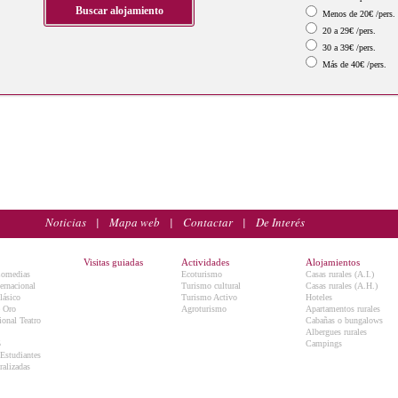
Menos de 20€ /pers.
20 a 29€ /pers.
30 a 39€ /pers.
Más de 40€ /pers.
Noticias
|
Mapa web
|
Contactar
|
De Interés
Visitas guiadas
Actividades
Alojamientos
Comedias
Ecoturismo
Casas rurales (A.I.)
ternacional
Turismo cultural
Casas rurales (A.H.)
lásico
Turismo Activo
Hoteles
e Oro
Agroturismo
Apartamentos rurales
onal Teatro
Cabañas o bungalows
Albergues rurales
5
Campings
 Estudiantes
ralizadas