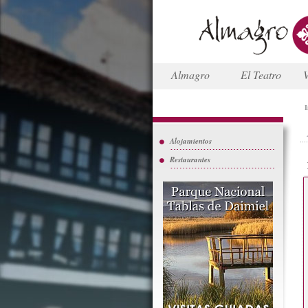
Almagro
El Teatro
V
I
Alojamientos
Restaurantes