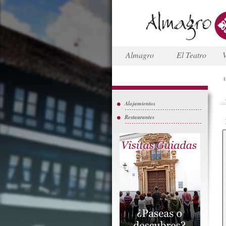
Almagro
El Teatro
V
I
Alojamientos
Restaurantes