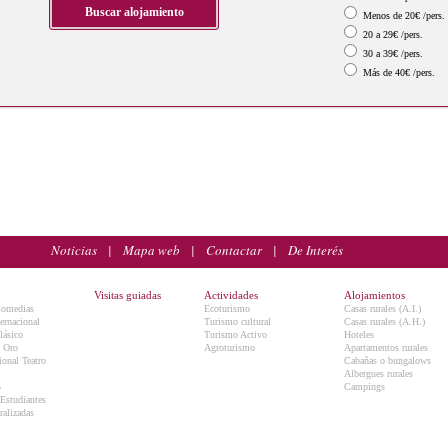
Menos de 20€ /pers.
20 a 29€ /pers.
30 a 39€ /pers.
Más de 40€ /pers.
Noticias
|
Mapa web
|
Contactar
|
De Interés
Visitas guiadas
Actividades
Alojamientos
Comedias
Ecoturismo
Casas rurales (A.I.)
ternacional
Turismo cultural
Casas rurales (A.H.)
lásico
Turismo Activo
Hoteles
e Oro
Agroturismo
Apartamentos rurales
onal Teatro
Cabañas o bungalows
Albergues rurales
5
Campings
 Estudiantes
ralizadas