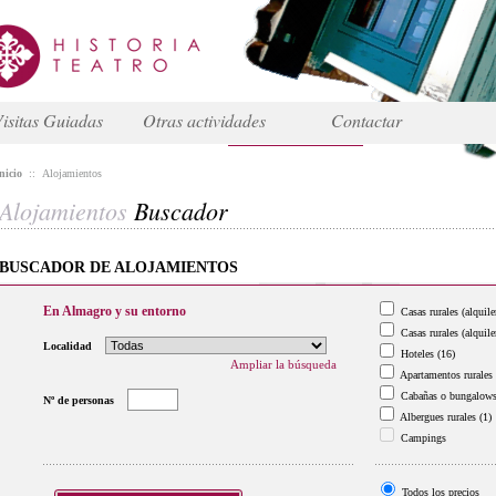
isitas Guiadas
Otras actividades
Contactar
nicio
::
Alojamientos
Alojamientos
Buscador
BUSCADOR DE ALOJAMIENTOS
En Almagro y su entorno
Casas rurales (alquile
Casas rurales (alquile
Localidad
Hoteles
(16)
Ampliar la búsqueda
Apartamentos rurales
Cabañas o bungalow
Nº de personas
Albergues rurales
(1)
Campings
Todos los precios