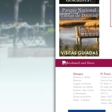
Almagro
El Teatro
Horarios y tarifas
Corral de 
Historia
Festival In
Lugares de Interés
El Teatro C
Teléfonos de interés
El Siglo d
Entorno. Que visitar.
Museo Naci
La Berenjena
FITCA
Encaje de bolillos
Teatro 202
Mapa / Callejero
Teatro para
Visitas Teat