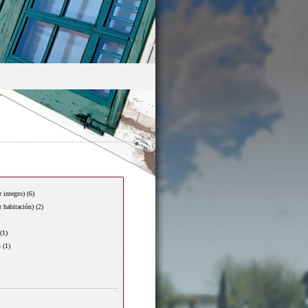
r integro)
(6)
r habitación)
(2)
(1)
s
(1)