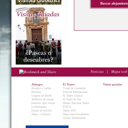
Noticias
|
Mapa web
Almagro
El Teatro
Visitas guiadas
Horarios y tarifas
Corral de Comedias
Historia
Festival Internacional
Lugares de Interés
El Teatro Clásico
Teléfonos de interés
El Siglo de Oro
Entorno. Que visitar.
Museo Nacional Teatro
La Berenjena
FITCA
Encaje de bolillos
Teatro 2025
Mapa / Callejero
Teatro para Estudiantes
Visitas Teatralizadas