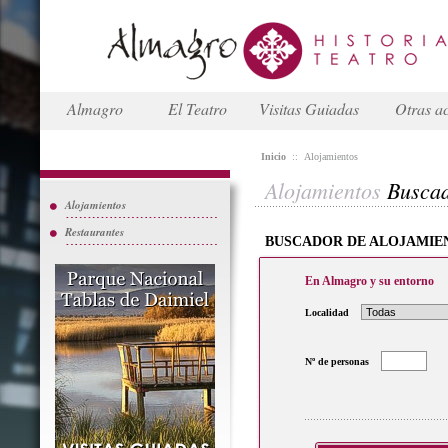
Almagro
El Teatro
Visitas Guiadas
Otras ac
Inicio
::
Alojamientos
Alojamientos
Busca
Alojamientos
Restaurantes
BUSCADOR DE ALOJAMIE
En Almagro y su entorno
Localidad
Nº de personas