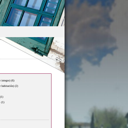
r integro)
(6)
r habitación)
(2)
(1)
s
(1)