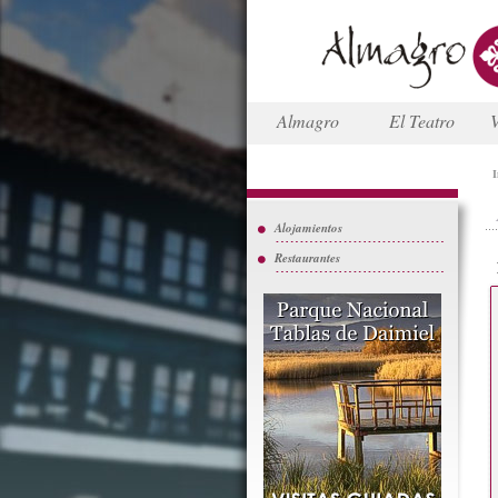
Almagro
El Teatro
V
I
Alojamientos
Restaurantes