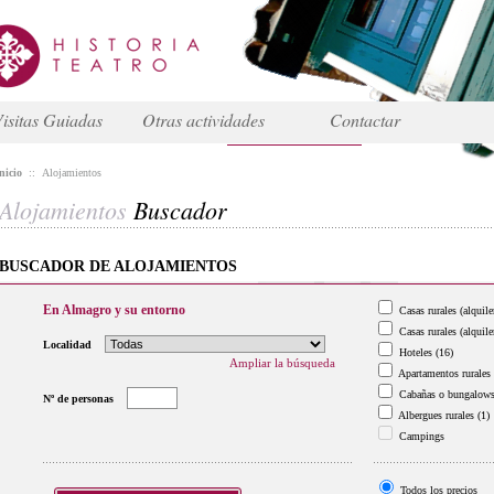
isitas Guiadas
Otras actividades
Contactar
nicio
::
Alojamientos
Alojamientos
Buscador
BUSCADOR DE ALOJAMIENTOS
En Almagro y su entorno
Casas rurales (alquile
Casas rurales (alquile
Localidad
Hoteles
(16)
Ampliar la búsqueda
Apartamentos rurales
Cabañas o bungalow
Nº de personas
Albergues rurales
(1)
Campings
Todos los precios