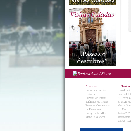
Almagro
El Teatro
Horarios y tarifas
Corral de 
Historia
Festival In
Lugares de Interés
El Teatro C
Teléfonos de interés
El Siglo d
Entorno. Que visitar.
Museo Naci
La Berenjena
FITCA
Encaje de bolillos
Teatro 202
Mapa / Callejero
Teatro para
Visitas Teat