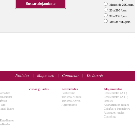
Menos de 20€ /pers.
20 a 29€ /pers.
30 a 39€ /pers.
Más de 40€ /pers.
Noticias
|
Mapa web
|
Contactar
|
De Interés
Visitas guiadas
Actividades
Alojamientos
Comedias
Ecoturismo
Casas rurales (A.I.)
ternacional
Turismo cultural
Casas rurales (A.H.)
lásico
Turismo Activo
Hoteles
e Oro
Agroturismo
Apartamentos rurales
onal Teatro
Cabañas o bungalows
Albergues rurales
5
Campings
 Estudiantes
ralizadas