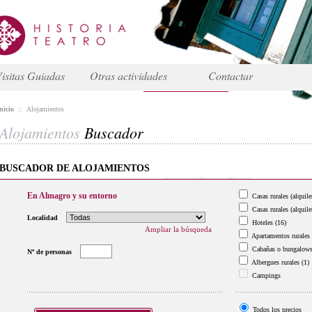
isitas Guiadas
Otras actividades
Contactar
nicio
::
Alojamientos
Alojamientos
Buscador
BUSCADOR DE ALOJAMIENTOS
En Almagro y su entorno
Casas rurales (alquile
Casas rurales (alquile
Localidad
Hoteles
(16)
Ampliar la búsqueda
Apartamentos rurales
Cabañas o bungalow
Nº de personas
Albergues rurales
(1)
Campings
Todos los precios