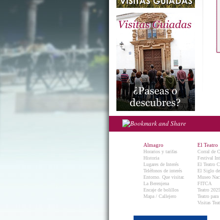
Almagro
El Teatro
Horarios y tarifas
Corral de 
Historia
Festival In
Lugares de Interés
El Teatro C
Teléfonos de interés
El Siglo d
Entorno. Que visitar.
Museo Naci
La Berenjena
FITCA
Encaje de bolillos
Teatro 202
Mapa / Callejero
Teatro para
Visitas Teat