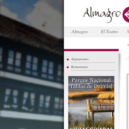
Almagro
El Teatro
V
I
Alojamientos
Restaurantes