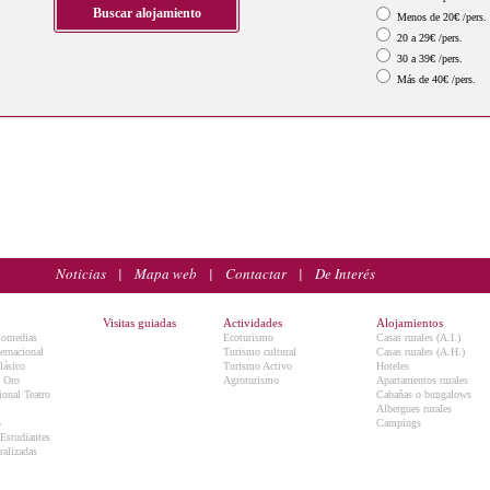
Menos de 20€ /pers.
20 a 29€ /pers.
30 a 39€ /pers.
Más de 40€ /pers.
Noticias
|
Mapa web
|
Contactar
|
De Interés
Visitas guiadas
Actividades
Alojamientos
Comedias
Ecoturismo
Casas rurales (A.I.)
ternacional
Turismo cultural
Casas rurales (A.H.)
lásico
Turismo Activo
Hoteles
e Oro
Agroturismo
Apartamentos rurales
onal Teatro
Cabañas o bungalows
Albergues rurales
5
Campings
 Estudiantes
ralizadas