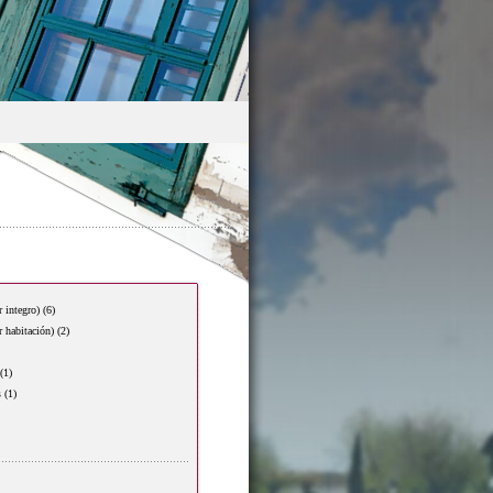
r integro)
(6)
r habitación)
(2)
(1)
s
(1)