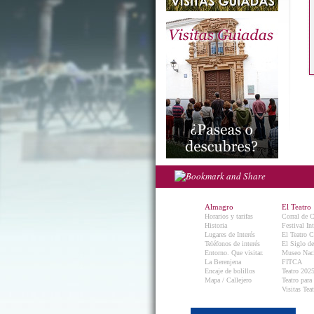
Almagro
El Teatro
Horarios y tarifas
Corral de 
Historia
Festival In
Lugares de Interés
El Teatro C
Teléfonos de interés
El Siglo d
Entorno. Que visitar.
Museo Naci
La Berenjena
FITCA
Encaje de bolillos
Teatro 202
Mapa / Callejero
Teatro para
Visitas Teat