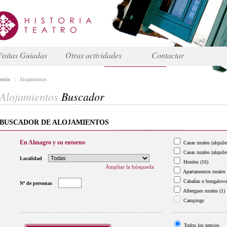
isitas Guiadas
Otras actividades
Contactar
nicio
::
Alojamientos
Alojamientos
Buscador
BUSCADOR DE ALOJAMIENTOS
En Almagro y su entorno
Casas rurales (alquile
Casas rurales (alquile
Localidad
Hoteles
(16)
Ampliar la búsqueda
Apartamentos rurales
Cabañas o bungalow
Nº de personas
Albergues rurales
(1)
Campings
Todos los precios