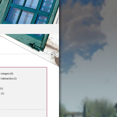
r integro)
(6)
r habitación)
(2)
(1)
s
(1)