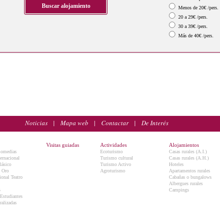
Menos de 20€ /pers.
20 a 29€ /pers.
30 a 39€ /pers.
Más de 40€ /pers.
Noticias
|
Mapa web
|
Contactar
|
De Interés
Visitas guiadas
Actividades
Alojamientos
Comedias
Ecoturismo
Casas rurales (A.I.)
ternacional
Turismo cultural
Casas rurales (A.H.)
lásico
Turismo Activo
Hoteles
e Oro
Agroturismo
Apartamentos rurales
onal Teatro
Cabañas o bungalows
Albergues rurales
5
Campings
 Estudiantes
ralizadas