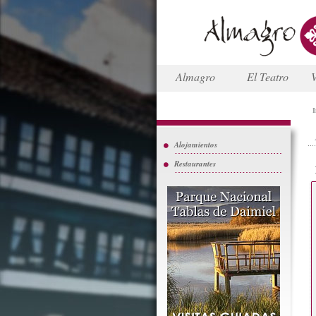
Almagro
El Teatro
V
I
Alojamientos
Restaurantes