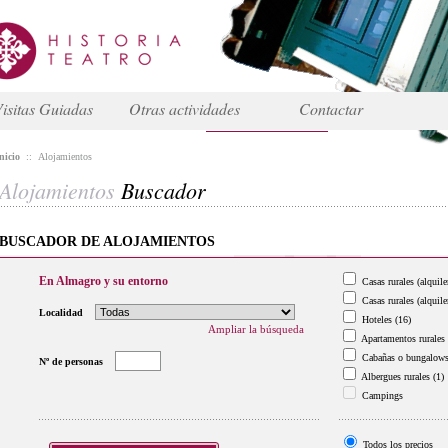
isitas Guiadas
Otras actividades
Contactar
nicio
::
Alojamientos
Alojamientos
Buscador
BUSCADOR DE ALOJAMIENTOS
En Almagro y su entorno
Casas rurales (alquile
Casas rurales (alquile
Localidad
Hoteles
(16)
Ampliar la búsqueda
Apartamentos rurales
Cabañas o bungalow
Nº de personas
Albergues rurales
(1)
Campings
Todos los precios