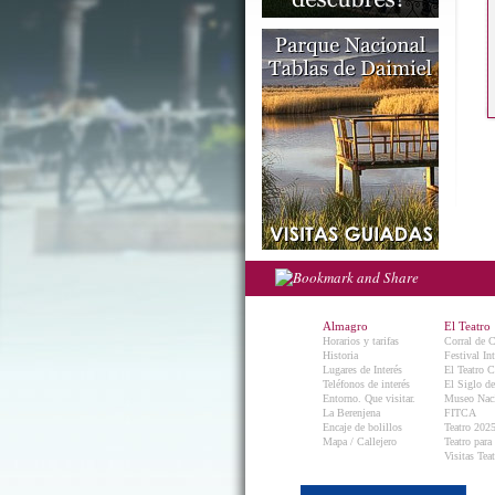
Almagro
El Teatro
Horarios y tarifas
Corral de 
Historia
Festival In
Lugares de Interés
El Teatro C
Teléfonos de interés
El Siglo d
Entorno. Que visitar.
Museo Naci
La Berenjena
FITCA
Encaje de bolillos
Teatro 202
Mapa / Callejero
Teatro para
Visitas Teat