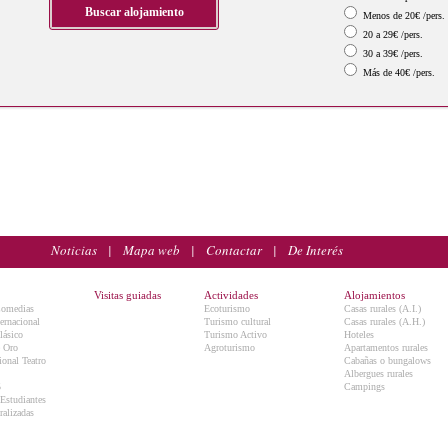
Menos de 20€ /pers.
20 a 29€ /pers.
30 a 39€ /pers.
Más de 40€ /pers.
Noticias
|
Mapa web
|
Contactar
|
De Interés
Visitas guiadas
Actividades
Alojamientos
Comedias
Ecoturismo
Casas rurales (A.I.)
ternacional
Turismo cultural
Casas rurales (A.H.)
lásico
Turismo Activo
Hoteles
e Oro
Agroturismo
Apartamentos rurales
onal Teatro
Cabañas o bungalows
Albergues rurales
5
Campings
 Estudiantes
ralizadas