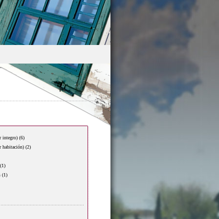
r integro)
(6)
r habitación)
(2)
(1)
s
(1)