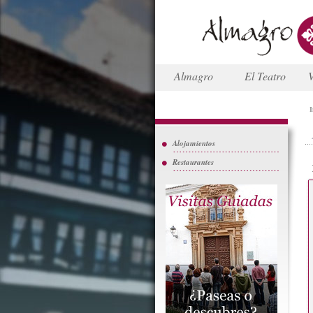
Almagro
El Teatro
V
I
Alojamientos
Restaurantes