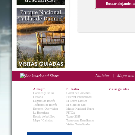
Noticias
|
Mapa web
Almagro
El Teatro
Visitas guiadas
Horarios y tarifas
Corral de Comedias
Historia
Festival Internacional
Lugares de Interés
El Teatro Clásico
Teléfonos de interés
El Siglo de Oro
Entorno. Que visitar.
Museo Nacional Teatro
La Berenjena
FITCA
Encaje de bolillos
Teatro 2025
Mapa / Callejero
Teatro para Estudiantes
Visitas Teatralizadas