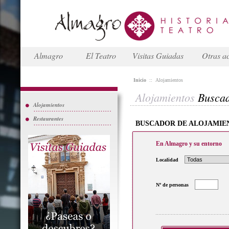
Almagro
El Teatro
Visitas Guiadas
Otras ac
Inicio
::
Alojamientos
Alojamientos
Busca
Alojamientos
Restaurantes
BUSCADOR DE ALOJAMIE
En Almagro y su entorno
Localidad
Nº de personas