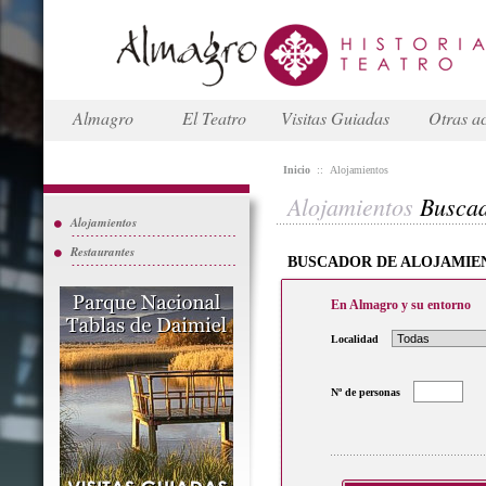
Almagro
El Teatro
Visitas Guiadas
Otras ac
Inicio
::
Alojamientos
Alojamientos
Busca
Alojamientos
Restaurantes
BUSCADOR DE ALOJAMIE
En Almagro y su entorno
Localidad
Nº de personas