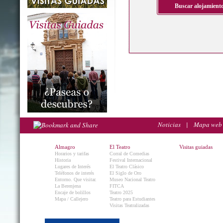
Noticias
|
Mapa web
Almagro
El Teatro
Visitas guiadas
Horarios y tarifas
Corral de Comedias
Historia
Festival Internacional
Lugares de Interés
El Teatro Clásico
Teléfonos de interés
El Siglo de Oro
Entorno. Que visitar.
Museo Nacional Teatro
La Berenjena
FITCA
Encaje de bolillos
Teatro 2025
Mapa / Callejero
Teatro para Estudiantes
Visitas Teatralizadas