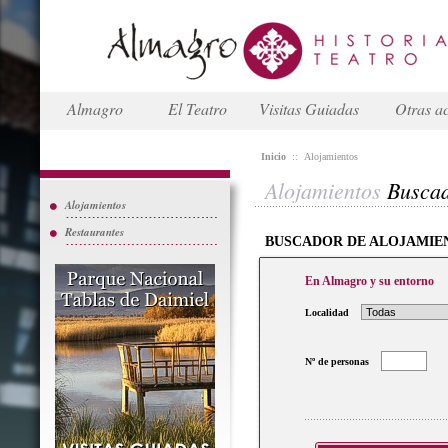
Almagro
El Teatro
Visitas Guiadas
Otras ac
Inicio
::
Alojamientos
Alojamientos
Busca
Alojamientos
Restaurantes
BUSCADOR DE ALOJAMIE
En Almagro y su entorno
Localidad
Nº de personas