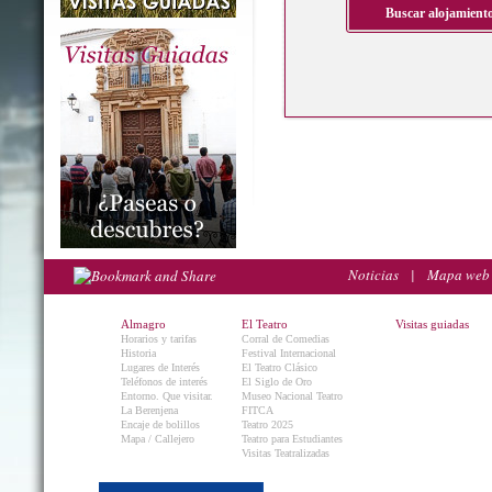
Noticias
|
Mapa web
Almagro
El Teatro
Visitas guiadas
Horarios y tarifas
Corral de Comedias
Historia
Festival Internacional
Lugares de Interés
El Teatro Clásico
Teléfonos de interés
El Siglo de Oro
Entorno. Que visitar.
Museo Nacional Teatro
La Berenjena
FITCA
Encaje de bolillos
Teatro 2025
Mapa / Callejero
Teatro para Estudiantes
Visitas Teatralizadas