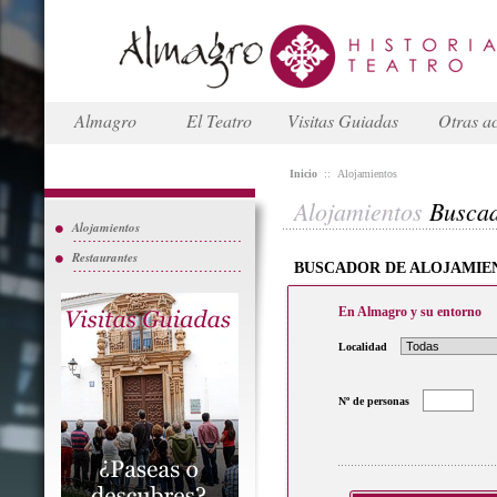
Almagro
El Teatro
Visitas Guiadas
Otras ac
Inicio
::
Alojamientos
Alojamientos
Busca
Alojamientos
Restaurantes
BUSCADOR DE ALOJAMIE
En Almagro y su entorno
Localidad
Nº de personas