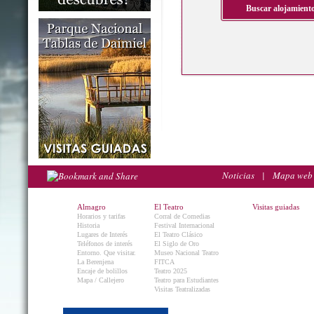
Noticias
|
Mapa web
Almagro
El Teatro
Visitas guiadas
Horarios y tarifas
Corral de Comedias
Historia
Festival Internacional
Lugares de Interés
El Teatro Clásico
Teléfonos de interés
El Siglo de Oro
Entorno. Que visitar.
Museo Nacional Teatro
La Berenjena
FITCA
Encaje de bolillos
Teatro 2025
Mapa / Callejero
Teatro para Estudiantes
Visitas Teatralizadas