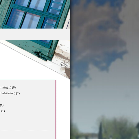
r integro)
(6)
r habitación)
(2)
(1)
s
(1)