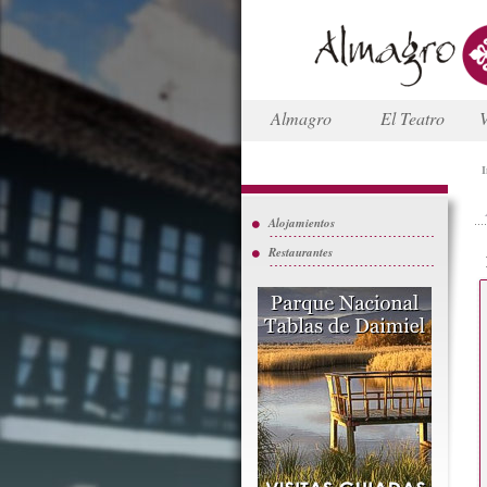
Almagro
El Teatro
V
I
Alojamientos
Restaurantes