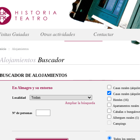
isitas Guiadas
Otras actividades
Contactar
nicio
::
Alojamientos
Alojamientos
Buscador
BUSCADOR DE ALOJAMIENTOS
En Almagro y su entorno
Casas rurales (alquile
Casas rurales (alquile
Localidad
Hoteles
(16)
Ampliar la búsqueda
Apartamentos rurales
Cabañas o bungalow
Nº de personas
Albergues rurales
(1)
Campings
Todos los precios