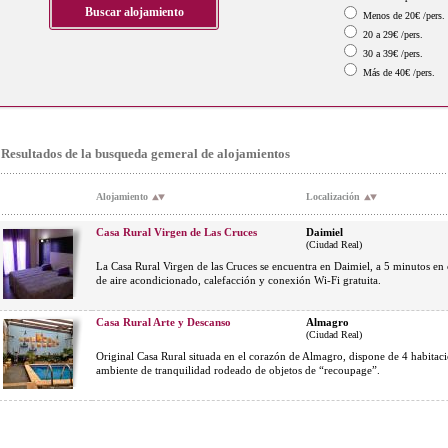
Menos de 20€ /pers.
20 a 29€ /pers.
30 a 39€ /pers.
Más de 40€ /pers.
Resultados de la busqueda gemeral de alojamientos
Alojamiento
Localización
Casa Rural Virgen de Las Cruces
Daimiel
(Ciudad Real)
La Casa Rural Virgen de las Cruces se encuentra en Daimiel, a 5 minutos en
de aire acondicionado, calefacción y conexión Wi-Fi gratuita.
Casa Rural Arte y Descanso
Almagro
(Ciudad Real)
Original Casa Rural situada en el corazón de Almagro, dispone de 4 habitaci
ambiente de tranquilidad rodeado de objetos de “recoupage”.