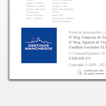
Lugares de Interés
El Teatro Clásico
Teléfonos de interés
El Siglo de Oro
Entorno. Que visitar.
Museo Nacional Teatro
La Berenjena
FITCA
Encaje de bolillos
Teatro 2025
Mapa / Callejero
Teatro para Estudiantes
Visitas Teatralizadas
Portal de información y 
Nº Reg. Empresa de T
Nº Reg. Agencia de V
Cladium Asociados SL
C/ General Espartero 2
T.926 850 371
Copyright © 2000 - 2022.