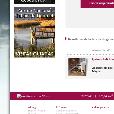
Resultados de la busqueda geme
Alojamiento
Quixote Loft Al
Apartamento tipo 
Mayor.
Noticias
|
Mapa web
Almagro
El Teatro
Visitas guiadas
Horarios y tarifas
Corral de Comedias
Historia
Festival Internacional