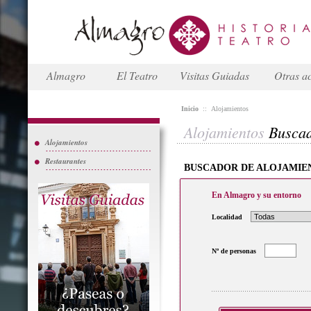
Almagro
El Teatro
Visitas Guiadas
Otras ac
Inicio
::
Alojamientos
Alojamientos
Busca
Alojamientos
Restaurantes
BUSCADOR DE ALOJAMIE
En Almagro y su entorno
Localidad
Nº de personas