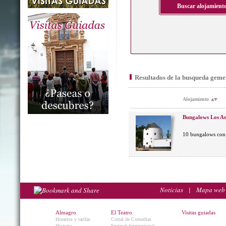
Resultados de la busqueda geme
Alojamiento
Bungalows Los Ar
10 bungalows con 
Noticias
|
Mapa web
Almagro
El Teatro
Visitas guiadas
Horarios y tarifas
Corral de Comedias
Historia
Festival Internacional