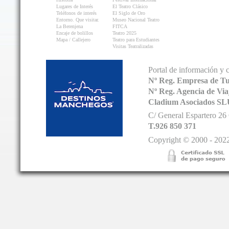
Lugares de Interés
El Teatro Clásico
Teléfonos de interés
El Siglo de Oro
Entorno. Que visitar.
Museo Nacional Teatro
La Berenjena
FITCA
Encaje de bolillos
Teatro 2025
Mapa / Callejero
Teatro para Estudiantes
Visitas Teatralizadas
Portal de información y 
Nº Reg. Empresa de T
Nº Reg. Agencia de V
Cladium Asociados SL
C/ General Espartero 2
T.926 850 371
Copyright © 2000 - 2022.