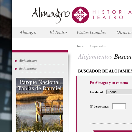
Almagro
El Teatro
Visitas Guiadas
Otras ac
Inicio
::
Alojamientos
Alojamientos
Busca
Alojamientos
Restaurantes
BUSCADOR DE ALOJAMIE
En Almagro y su entorno
Localidad
Nº de personas