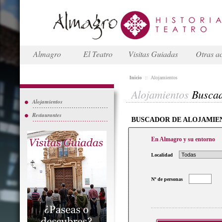
Almagro
El Teatro
Visitas Guiadas
Otras ac
Inicio
::
Alojamientos
Alojamientos
Busca
Alojamientos
Restaurantes
BUSCADOR DE ALOJAMIE
En Almagro y su entorno
Localidad
Nº de personas