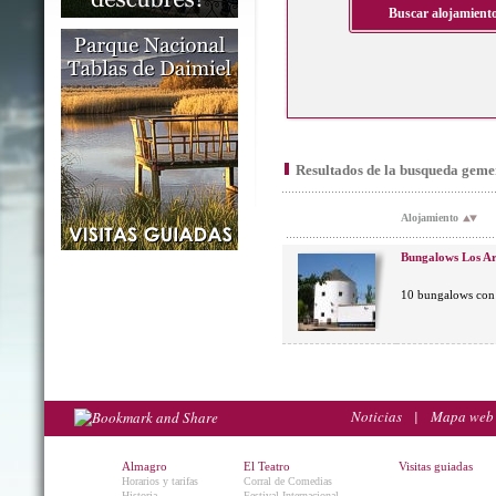
Resultados de la busqueda geme
Alojamiento
Bungalows Los Ar
10 bungalows con 
Noticias
|
Mapa web
Almagro
El Teatro
Visitas guiadas
Horarios y tarifas
Corral de Comedias
Historia
Festival Internacional