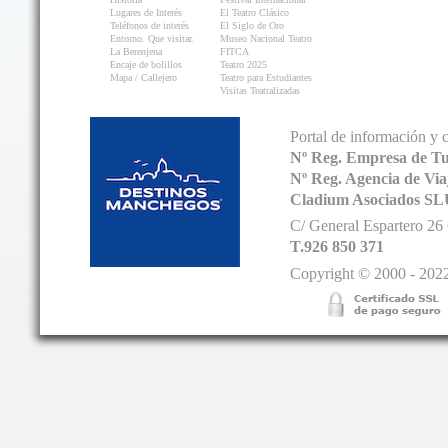
Lugares de Interés
El Teatro Clásico
Teléfonos de interés
El Siglo de Oro
Entorno. Que visitar.
Museo Nacional Teatro
La Berenjena
FITCA
Encaje de bolillos
Teatro 2025
Mapa / Callejero
Teatro para Estudiantes
Visitas Teatralizadas
Portal de información y 
Nº Reg. Empresa de T
Nº Reg. Agencia de V
Cladium Asociados SL
C/ General Espartero 2
T.926 850 371
Copyright © 2000 - 2022.