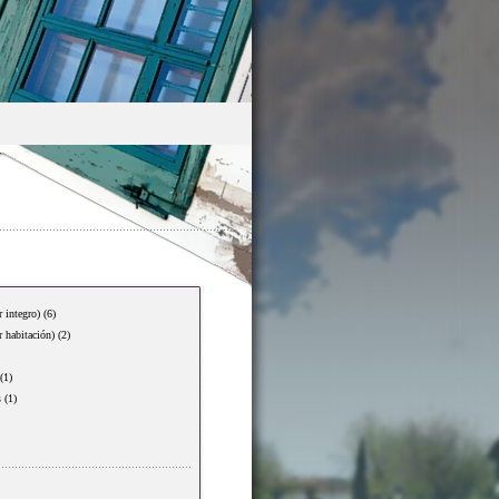
r integro)
(6)
r habitación)
(2)
(1)
s
(1)