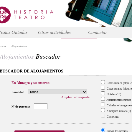
isitas Guiadas
Otras actividades
Contactar
nicio
::
Alojamientos
Alojamientos
Buscador
BUSCADOR DE ALOJAMIENTOS
En Almagro y su entorno
Casas rurales (alquile
Casas rurales (alquile
Localidad
Hoteles
(16)
Ampliar la búsqueda
Apartamentos rurales
Cabañas o bungalow
Nº de personas
Albergues rurales
(1)
Campings
Todos los precios