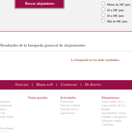
Menos de 20€ /pers.
20 a 29€ /pers.
30 a 39€ /pers.
Más de 40€ /pers.
Resultados de la busqueda gemeral de alojamientos
La búsqueda no ha dado resultados.
Noticias
|
Mapa web
|
Contactar
|
De Interés
Visitas guiadas
Actividades
Alojamientos
Comedias
Ecoturismo
Casas rurales (A.I.)
ternacional
Turismo cultural
Casas rurales (A.H.)
lásico
Turismo Activo
Hoteles
e Oro
Agroturismo
Apartamentos rurales
onal Teatro
Cabañas o bungalows
Albergues rurales
5
Campings
 Estudiantes