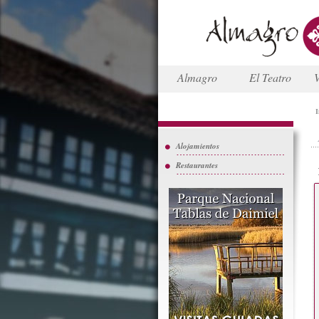
Almagro
El Teatro
V
I
Alojamientos
Restaurantes