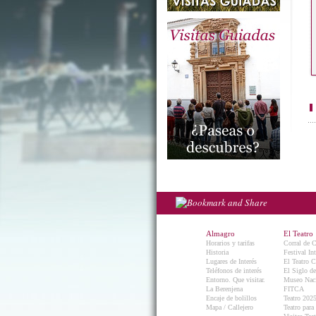
Almagro
El Teatro
Horarios y tarifas
Corral de 
Historia
Festival In
Lugares de Interés
El Teatro C
Teléfonos de interés
El Siglo d
Entorno. Que visitar.
Museo Naci
La Berenjena
FITCA
Encaje de bolillos
Teatro 202
Mapa / Callejero
Teatro para