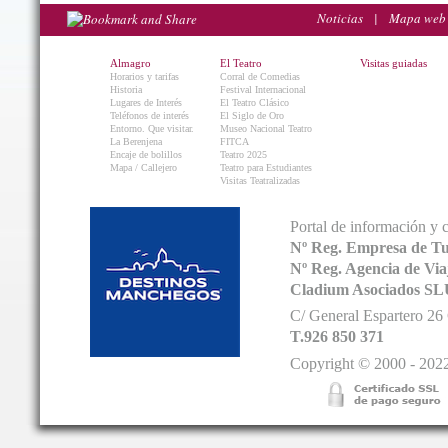
Noticias
|
Mapa web
Almagro
El Teatro
Visitas guiadas
Horarios y tarifas
Corral de Comedias
Historia
Festival Internacional
Lugares de Interés
El Teatro Clásico
Teléfonos de interés
El Siglo de Oro
Entorno. Que visitar.
Museo Nacional Teatro
La Berenjena
FITCA
Encaje de bolillos
Teatro 2025
Mapa / Callejero
Teatro para Estudiantes
Visitas Teatralizadas
Portal de información y 
Nº Reg. Empresa de T
Nº Reg. Agencia de V
Cladium Asociados SL
C/ General Espartero 2
T.926 850 371
Copyright © 2000 - 2022.