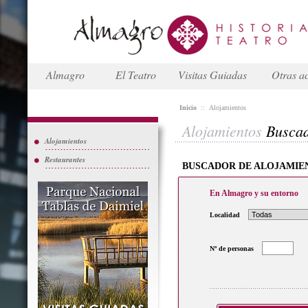
Almagro
El Teatro
Visitas Guiadas
Otras ac
Inicio
::
Alojamientos
Alojamientos
Busca
Alojamientos
Restaurantes
BUSCADOR DE ALOJAMIE
En Almagro y su entorno
Localidad
Nº de personas