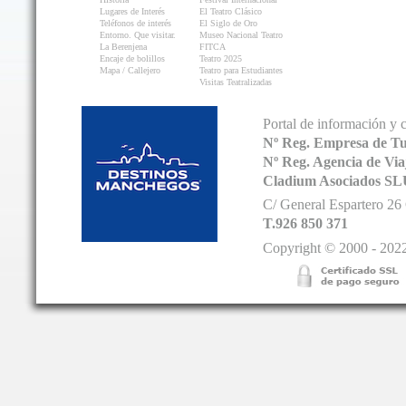
Lugares de Interés
El Teatro Clásico
Teléfonos de interés
El Siglo de Oro
Entorno. Que visitar.
Museo Nacional Teatro
La Berenjena
FITCA
Encaje de bolillos
Teatro 2025
Mapa / Callejero
Teatro para Estudiantes
Visitas Teatralizadas
Portal de información y 
Nº Reg. Empresa de T
Nº Reg. Agencia de V
Cladium Asociados SL
C/ General Espartero 2
T.926 850 371
Copyright © 2000 - 2022.