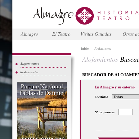
Almagro
El Teatro
Visitas Guiadas
Otras ac
Inicio
::
Alojamientos
Alojamientos
Busca
Alojamientos
Restaurantes
BUSCADOR DE ALOJAMIE
En Almagro y su entorno
Localidad
Nº de personas