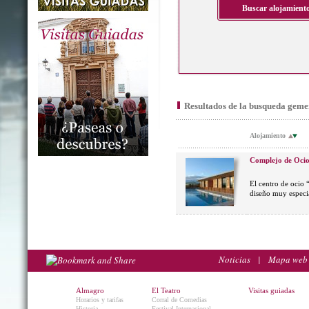
Resultados de la busqueda geme
Alojamiento
Complejo de Ocio
El centro de ocio 
diseño muy especia
Noticias
|
Mapa web
Almagro
El Teatro
Visitas guiadas
Horarios y tarifas
Corral de Comedias
Historia
Festival Internacional