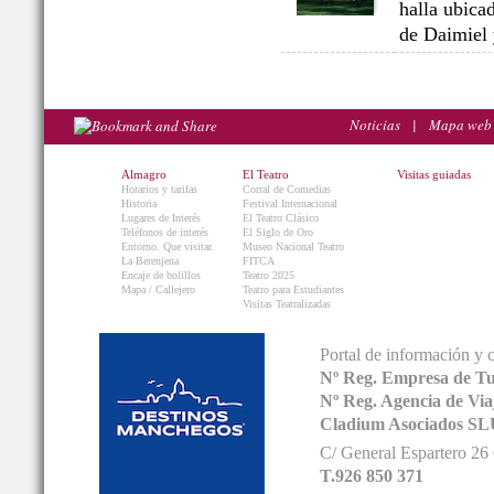
halla ubica
de Daimiel 
Noticias
|
Mapa web
Almagro
El Teatro
Visitas guiadas
Horarios y tarifas
Corral de Comedias
Historia
Festival Internacional
Lugares de Interés
El Teatro Clásico
Teléfonos de interés
El Siglo de Oro
Entorno. Que visitar.
Museo Nacional Teatro
La Berenjena
FITCA
Encaje de bolillos
Teatro 2025
Mapa / Callejero
Teatro para Estudiantes
Visitas Teatralizadas
Portal de información y 
Nº Reg. Empresa de T
Nº Reg. Agencia de V
Cladium Asociados SL
C/ General Espartero 2
T.926 850 371