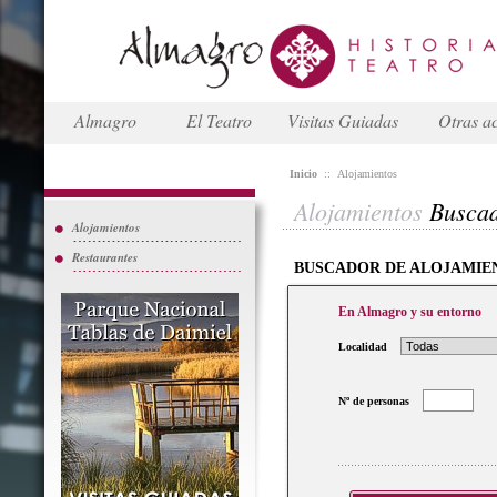
Almagro
El Teatro
Visitas Guiadas
Otras ac
Inicio
::
Alojamientos
Alojamientos
Busca
Alojamientos
Restaurantes
BUSCADOR DE ALOJAMIE
En Almagro y su entorno
Localidad
Nº de personas