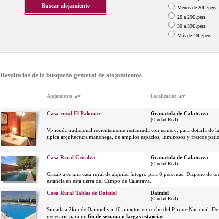
Menos de 20€ /pers.
20 a 29€ /pers.
30 a 39€ /pers.
Más de 40€ /pers.
Resultados de la busqueda gemeral de alojamientos
Alojamiento
Localización
Casa rural El Palomar
Granatula de Calatrava
(Ciudad Real)
Vivienda tradicional recientemente restaurada con esmero, para dotarla de la
típica arquitectura manchega, de amplios espacios, luminosos y frescos patio
Casa Rural Crisalva
Granatula de Calatrava
(Ciudad Real)
Crisalva es una casa rural de alquiler íntegro para 8 personas. Dispone de 
estancia en esta tierra del Campo de Calatrava.
Casa Rural Tablas de Daimiel
Daimiel
(Ciudad Real)
Situada a 2km de Daimiel y a 10 minutos en coche del Parque Nacional. D
necesario para un
fin de semana o largas estancias
.