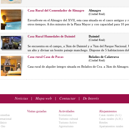
Casa Rural del Comendador de Almagro
Almagro
(Ciudad Real)
Envuélvete en el Almagro del XVII, esta casa situada en el casco antiguo y r
otros tiempos. A dos minutos de la Plaza Mayor y con capacidad para 10 pe
Casa Rural Humedales de Daimiel
Daimiel
(Ciudad Real)
Se encuentra en el campo, a 3km de Daimiel y a 7km del Parque Nacional. U
un alto y divisar un bonito paisaje manchego. Dispone de 5 habitaciones do
Casa rural Casa de Pacas
Bolaños de Calatrava
(Ciudad Real)
Casa rural de alquiler íntegro situada en Bolaños de Cva. a 3km de Almagro
Noticias
|
Mapa web
|
Contactar
|
De Interés
Visitas guiadas
Actividades
Alojamientos
Comedias
Ecoturismo
Casas rurales (A.I.)
ternacional
Turismo cultural
Casas rurales (A.H.)
lásico
Turismo Activo
Hoteles
e Oro
Agroturismo
Apartamentos rurales