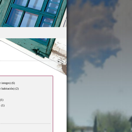
r integro)
(6)
r habitación)
(2)
(1)
s
(1)