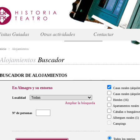
isitas Guiadas
Otras actividades
Contactar
nicio
::
Alojamientos
Alojamientos
Buscador
BUSCADOR DE ALOJAMIENTOS
En Almagro y su entorno
Casas rurales (alquile
Casas rurales (alquile
Localidad
Hoteles
(16)
Ampliar la búsqueda
Apartamentos rurales
Cabañas o bungalow
Nº de personas
Albergues rurales
(1)
Campings
Todos los precios