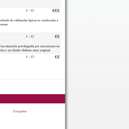
2 - 12
odeada de callejuelas típicas te conducirán a
rsonas.
1 - 12
na situación privilegiada por encontrarse en
bles y un diseño diáfano muy original.
1 - 15
.
Escapadas