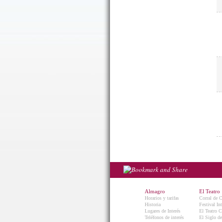
Almagro
El Teatro
Horarios y tarifas
Corral de 
Historia
Festival In
Lugares de Interés
El Teatro C
Teléfonos de interés
El Siglo d