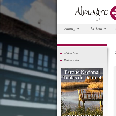
Almagro
El Teatro
V
I
Alojamientos
Restaurantes