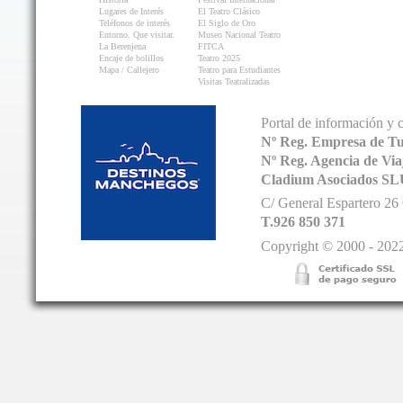
Lugares de Interés
El Teatro Clásico
Teléfonos de interés
El Siglo de Oro
Entorno. Que visitar.
Museo Nacional Teatro
La Berenjena
FITCA
Encaje de bolillos
Teatro 2025
Mapa / Callejero
Teatro para Estudiantes
Visitas Teatralizadas
Portal de información y 
Nº Reg. Empresa de T
Nº Reg. Agencia de V
Cladium Asociados SL
C/ General Espartero 2
T.926 850 371
Copyright © 2000 - 2022.