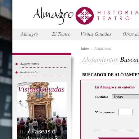
Almagro
El Teatro
Visitas Guiadas
Otras ac
Inicio
::
Alojamientos
Alojamientos
Busca
Alojamientos
Restaurantes
BUSCADOR DE ALOJAMIE
En Almagro y su entorno
Localidad
Nº de personas