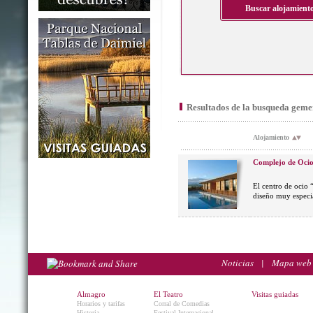
Resultados de la busqueda geme
Alojamiento
Complejo de Ocio
El centro de ocio 
diseño muy especia
Noticias
|
Mapa web
Almagro
El Teatro
Visitas guiadas
Horarios y tarifas
Corral de Comedias
Historia
Festival Internacional