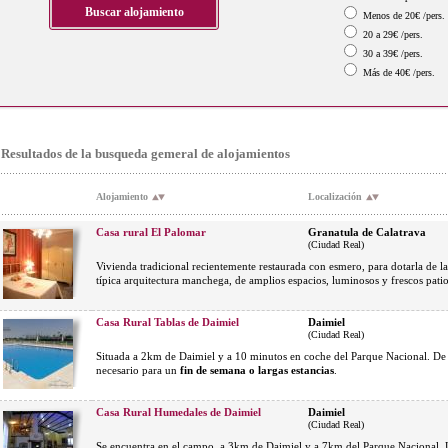
Menos de 20€ /pers.
20 a 29€ /pers.
30 a 39€ /pers.
Más de 40€ /pers.
Resultados de la busqueda gemeral de alojamientos
Alojamiento
Localización
Casa rural El Palomar
Granatula de Calatrava
(Ciudad Real)
Vivienda tradicional recientemente restaurada con esmero, para dotarla de la
típica arquitectura manchega, de amplios espacios, luminosos y frescos patio
Casa Rural Tablas de Daimiel
Daimiel
(Ciudad Real)
Situada a 2km de Daimiel y a 10 minutos en coche del Parque Nacional. D
necesario para un
fin de semana o largas estancias
.
Casa Rural Humedales de Daimiel
Daimiel
(Ciudad Real)
Se encuentra en el campo, a 3km de Daimiel y a 7km del Parque Nacional. U