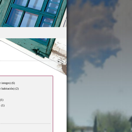
r integro)
(6)
r habitación)
(2)
(1)
s
(1)