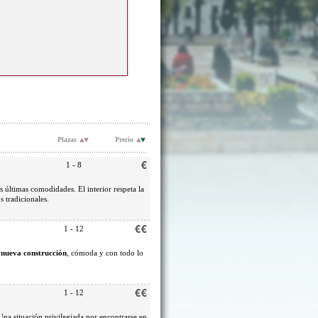
Plazas
Precio
1 - 8
s últimas comodidades. El interior respeta la
s tradicionales.
1 - 12
e
nueva construcción
, cómoda y con todo lo
1 - 12
na situación privilegiada por encontrarse en