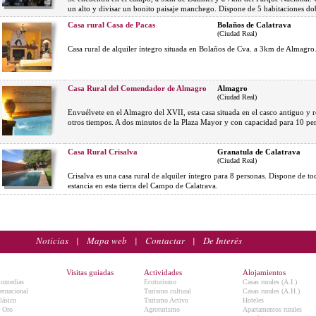
un alto y divisar un bonito paisaje manchego. Dispone de 5 habitaciones do
Casa rural Casa de Pacas
Bolaños de Calatrava
(Ciudad Real)
Casa rural de alquiler íntegro situada en Bolaños de Cva. a 3km de Almagro
Casa Rural del Comendador de Almagro
Almagro
(Ciudad Real)
Envuélvete en el Almagro del XVII, esta casa situada en el casco antiguo y r
otros tiempos. A dos minutos de la Plaza Mayor y con capacidad para 10 pe
Casa Rural Crisalva
Granatula de Calatrava
(Ciudad Real)
Crisalva es una casa rural de alquiler íntegro para 8 personas. Dispone de 
estancia en esta tierra del Campo de Calatrava.
Noticias
|
Mapa web
|
Contactar
|
De Interés
Visitas guiadas
Actividades
Alojamientos
Comedias
Ecoturismo
Casas rurales (A.I.)
ternacional
Turismo cultural
Casas rurales (A.H.)
lásico
Turismo Activo
Hoteles
e Oro
Agroturismo
Apartamentos rurales