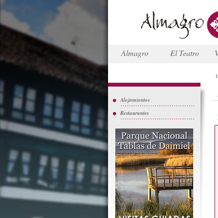
Almagro
El Teatro
V
I
Alojamientos
Restaurantes