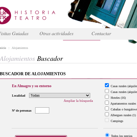
isitas Guiadas
Otras actividades
Contactar
nicio
::
Alojamientos
Alojamientos
Buscador
BUSCADOR DE ALOJAMIENTOS
En Almagro y su entorno
Casas rurales (alquile
Casas rurales (alquile
Localidad
Hoteles
(16)
Ampliar la búsqueda
Apartamentos rurales
Cabañas o bungalow
Nº de personas
Albergues rurales
(1)
Campings
Todos los precios