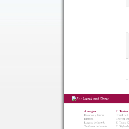
Almagro
El Teatro
Horarios y tarifas
Corral de 
Historia
Festival In
Lugares de Interés
El Teatro C
Teléfonos de interés
El Siglo d