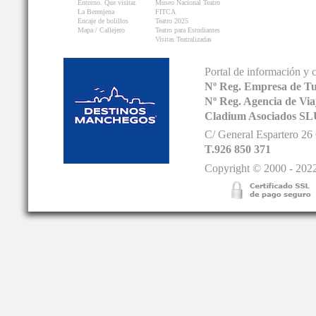
Entorno. Que visitar.
Museo Nacional Teatro
La Berenjena
FITCA
Encaje de bolillos
Teatro 2025
Mapa / Callejero
Teatro para Estudiantes
Visitas Teatralizadas
Portal de información y 
Nº Reg. Empresa de T
Nº Reg. Agencia de V
Cladium Asociados SL
C/ General Espartero 2
T.926 850 371
Copyright © 2000 - 2022.