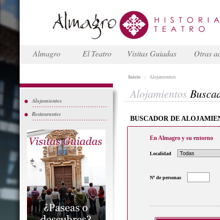
Almagro
El Teatro
Visitas Guiadas
Otras ac
Inicio
::
Alojamientos
Alojamientos
Busca
Alojamientos
Restaurantes
BUSCADOR DE ALOJAMIE
En Almagro y su entorno
Localidad
Nº de personas