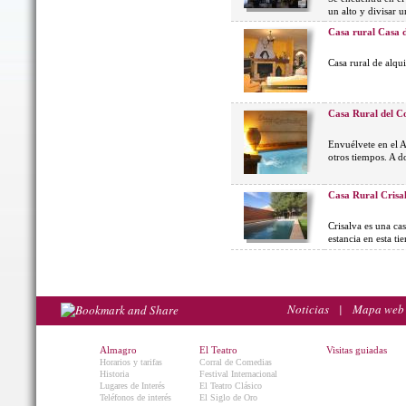
un alto y divisar 
Casa rural Casa 
Casa rural de alqu
Casa Rural del 
Envuélvete en el A
otros tiempos. A d
Casa Rural Crisa
Crisalva es una ca
estancia en esta t
Noticias
|
Mapa web
Almagro
El Teatro
Visitas guiadas
Horarios y tarifas
Corral de Comedias
Historia
Festival Internacional
Lugares de Interés
El Teatro Clásico
Teléfonos de interés
El Siglo de Oro