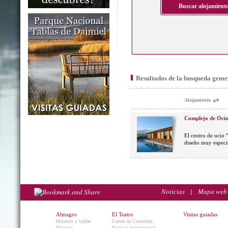
Resultados de la busqueda geme
Alojamiento
Complejo de Ocio
El centro de ocio 
diseño muy especia
Noticias
|
Mapa web
Almagro
El Teatro
Visitas guiadas
Horarios y tarifas
Corral de Comedias
Historia
Festival Internacional