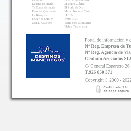
Lugares de Interés
El Teatro Clásico
Teléfonos de interés
El Siglo de Oro
Entorno. Que visitar.
Museo Nacional Teatro
La Berenjena
FITCA
Encaje de bolillos
Teatro 2025
Mapa / Callejero
Teatro para Estudiantes
Visitas Teatralizadas
Portal de información y 
Nº Reg. Empresa de T
Nº Reg. Agencia de V
Cladium Asociados SL
C/ General Espartero 2
T.926 850 371
Copyright © 2000 - 2022.