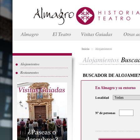
Almagro
El Teatro
Visitas Guiadas
Otras ac
Inicio
::
Alojamientos
Alojamientos
Busca
Alojamientos
Restaurantes
BUSCADOR DE ALOJAMIE
En Almagro y su entorno
Localidad
Nº de personas